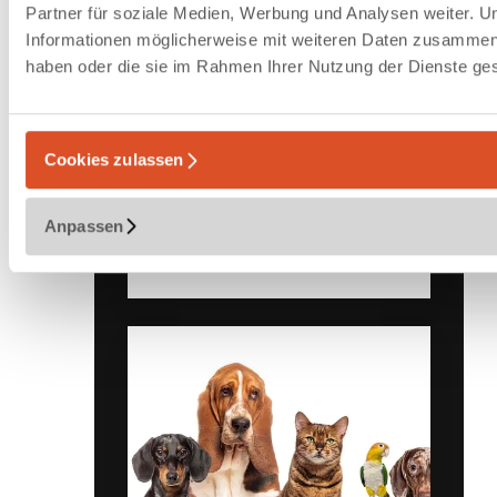
Partner für soziale Medien, Werbung und Analysen weiter. U
Kapazitätserweiterung
Informationen möglicherweise mit weiteren Daten zusammen, d
eines
haben oder die sie im Rahmen Ihrer Nutzung der Dienste g
hochautomatisierten
Fulfillment-Centers
Phänomena-Analyse und
Cookies zulassen
Erweiterung des Logistikzentrums
eines europäischen Online-
Fashion-Händlers.
Anpassen
Zur Referenz