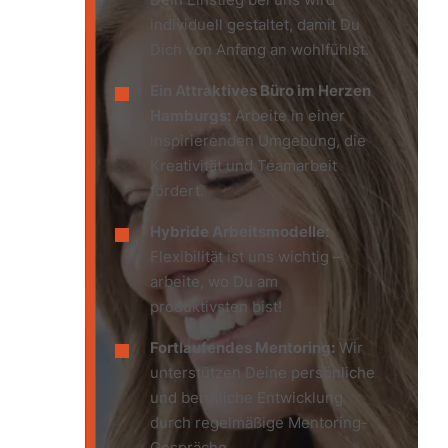
individuell gestaltet, damit Du
Dich von Anfang an wohlfühlst.
Ein Attraktives Büro im Herzen
Hamburgs:
Arbeite in einer
inspirierenden Umgebung, die
Kreativität und Teamarbeit
fördert.
Hybride Arbeitsmodelle:
Flexibilität ist uns wichtig –
arbeite, wo Du am
produktivsten bist!
Fortlaufendes Mentoring:
Wir
unterstützen Deine persönliche
und berufliche Entwicklung
durch regelmäßige Mentoring-
Gespräche.