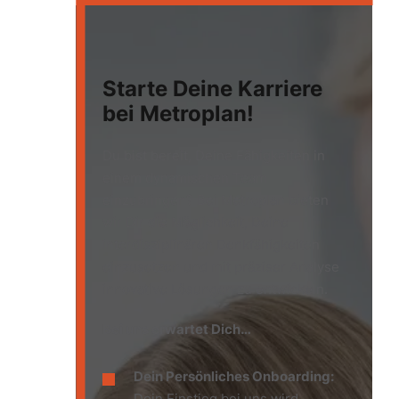
Starte Deine Karriere
bei Metroplan!
Du bist bereit, Deine Fähigkeiten in
einem dynamischen Team
einzubringen? Bei Metroplan bieten
wir Dir die Möglichkeit, Deine
interdisziplinären Denkfähigkeiten
einzusetzen und mit präziser Analyse
innovative Lösungen zu entwickeln.
Bei uns erwartet Dich…
Dein Persönliches Onboarding:
Dein Einstieg bei uns wird