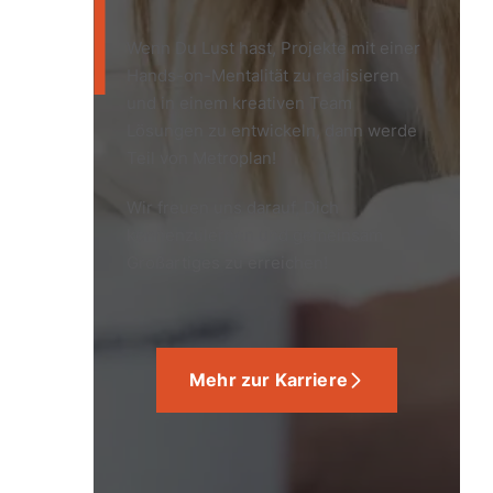
Wenn Du Lust hast, Projekte mit einer
Hands-on-Mentalität zu realisieren
und in einem kreativen Team
Lösungen zu entwickeln, dann werde
Teil von Metroplan!
Wir freuen uns darauf, Dich
kennenzulernen und gemeinsam
Großartiges zu erreichen!
Mehr zur Karriere