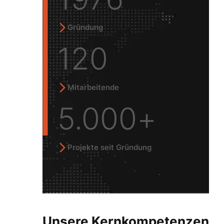
Gründung
120
Mitarbeitende
5.000
+
Projekte seit Gründung
Unsere Kernkompetenzen