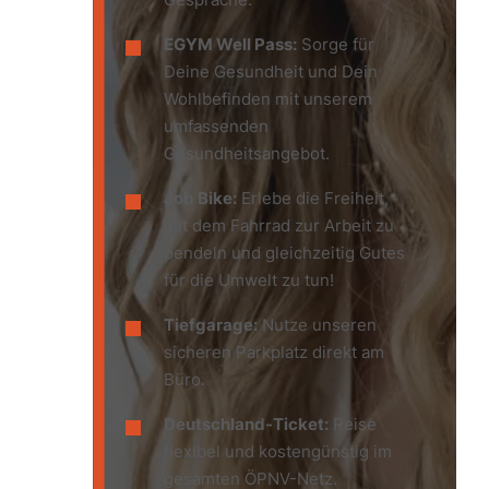
EGYM Well Pass:
Sorge für
Deine Gesundheit und Dein
Wohlbefinden mit unserem
umfassenden
Gesundheitsangebot.
Job Bike:
Erlebe die Freiheit,
mit dem Fahrrad zur Arbeit zu
pendeln und gleichzeitig Gutes
für die Umwelt zu tun!
Tiefgarage:
Nutze unseren
sicheren Parkplatz direkt am
Büro.
Deutschland-Ticket:
Reise
flexibel und kostengünstig im
gesamten ÖPNV-Netz.