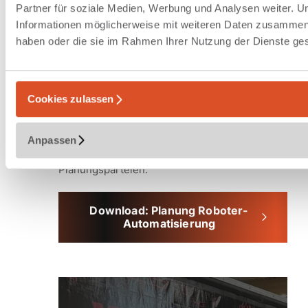
Partner für soziale Medien, Werbung und Analysen weiter. U
angestrebte Leistungsniveau.
Informationen möglicherweise mit weiteren Daten zusammen, d
haben oder die sie im Rahmen Ihrer Nutzung der Dienste g
Noch mehr zur Planung von
Robotik-Automatisierung
Cookies zulassen
In unserem Leitfaden zeigen wir, worauf es bei
der Planung und Integration von
Automatisierungslösungen ankommt – von
Anpassen
Robotik-Potenzial bis hin zu involvierten
Planungsparteien.
Download: Planung Roboter-
Automatisierung