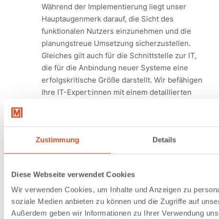
Während der Implementierung liegt unser
Hauptaugenmerk darauf, die Sicht des
funktionalen Nutzers einzunehmen und die
planungstreue Umsetzung sicherzustellen.
Gleiches gilt auch für die Schnittstelle zur IT,
die für die Anbindung neuer Systeme eine
erfolgskritische Größe darstellt. Wir befähigen
Ihre IT-Expert:innen mit einem detaillierten
Briefing dazu, die funktionalen Anforderungen
in Ihre Systemlandschaft zu übersetzen.
Während der finalen Systemimplementierung
Zustimmung
Details
stellen wir eine hohe Vor-Ort-Präsenz sicher,
um Ihr Team bei allen Aufgaben eng zu
begleiten. Gemeinsam koordinieren und
Diese Webseite verwendet Cookies
steuern wir die Montage der Systeme,
unterstützen Sie bei den Ab- und
Wir verwenden Cookies, um Inhalte und Anzeigen zu personal
soziale Medien anbieten zu können und die Zugriffe auf unse
Inbetriebnahmen und bringen das jeweilige
Außerdem geben wir Informationen zu Ihrer Verwendung uns
System über die Hochlaufphase auf das