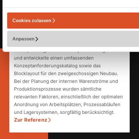
Generalplanung, Supply Chain
Cookies zulassen
Elektrotechnik
Planung einer Elektronikfertigung
Anpassen
in Debrecen
Metroplan begleitete das Projekt von Beginn an
und entwickelte einen umfassenden
Konzeptanforderungskatalog sowie das
Blocklayout für den zweigeschossigen Neubau.
Bei der Planung der internen Warenströme und
Produktionsprozesse wurden sämtliche
relevanten Faktoren, einschließlich der optimalen
Anordnung von Arbeitsplätzen, Prozessabläufen
und Lagersystemen, sorgfältig berücksichtigt.
Zur Referenz