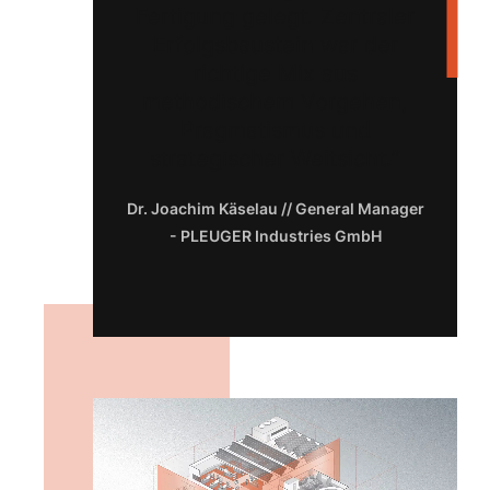
Fertigung gelegt. Zentraler
Erfolgsbaustein war der
richtige Mix aus
methodischem Vorgehen,
Pragmatismus und
strategischer Weitsicht.
Dr. Joachim Käselau // General Manager
- PLEUGER Industries GmbH