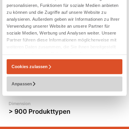
personalisieren, Funktionen für soziale Medien anbieten
zu können und die Zugriffe auf unsere Website zu
Produkte
analysieren. Außerdem geben wir Informationen zu Ihrer
Dentalmedizinische Geräte und
Verwendung unserer Website an unsere Partner für
Verbrauchsmaterialien
soziale Medien, Werbung und Analysen weiter. Unsere
Partner führen diese Informationen möglicherweise mit
weiteren Daten zusammen, die Sie ihnen bereitgestellt
haben oder die sie im Rahmen Ihrer Nutzung der Dienste
gesammelt haben.
Leistungen
Cookies zulassen
Produktionsplanung und -steuerung
Anpassen
Dimension
> 900 Produkttypen