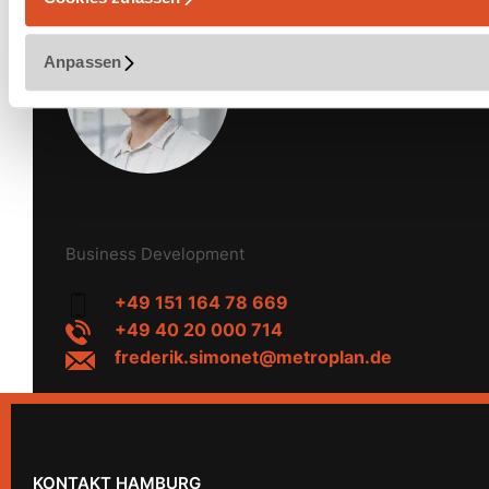
Anpassen
Frederik Simonet
Business Development
+49 151 164 78 669
+49 40 20 000 714
frederik.simonet@metroplan.de
KONTAKT HAMBURG