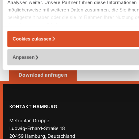
Analysen weiter. Unsere Partner führen diese Informationen
möglicherweise mit weiteren Daten zusammen, die Sie ihne
bereitgestellt haben oder die sie im Rahmen Ihrer Nutzung d
Name:
*
Dienste gesammelt haben.
E-Mail:
*
Cookies zulassen
Ich habe die
Datenschutzerklärung
zur Kenntnis
genommen.
Anpassen
KONTAKT HAMBURG
Metroplan Gruppe
Ludwig-Erhard-Straße 18
20459 Hamburg, Deutschland