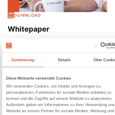
DOWNLOAD
Whitepaper
Lorem ipsum dolor sit amet, consetetur sadipscing
elitr, sed diam nonumy eirmod tempor invidunt ut
labore et dolore magna aliquyam erat, sed diam
Zustimmung
Details
Über Cooki
voluptua. At vero eos et accusam et justo duo dolores
et ea rebum. Stet clita kasd gubergren, no sea
takimata sanctus est Lorem ipsum dolor sit amet.
Diese Webseite verwendet Cookies
Lorem ipsum dolor sit amet, consetetur sadipscing
Wir verwenden Cookies, um Inhalte und Anzeigen zu
elitr, sed diam nonumy eirmod tempor invidunt ut
personalisieren, Funktionen für soziale Medien anbieten zu
labore et dolore magna aliquyam erat, sed diam
können und die Zugriffe auf unsere Website zu analysieren.
voluptua. At vero eos et accusam et justo duo dolores
Außerdem geben wir Informationen zu Ihrer Verwendung uns
et ea rebum. Stet clita kasd gubergren, no sea
Website an unsere Partner für soziale Medien, Werbung und
takimata sanctus est Lorem ipsum dolor sit amet.