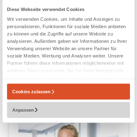
Diese Webseite verwendet Cookies
Interessiert?
Wir verwenden Cookies, um Inhalte und Anzeigen zu
Bewirb dich gerne, auch wenn du nicht alle Kriterien
personalisieren, Funktionen für soziale Medien anbieten
erfüllst. Wir freuen uns über vielfältige Bewerber.
zu können und die Zugriffe auf unsere Website zu
Nutze die Gelegenheit, wertvolle Praxiserfahrungen
analysieren. Außerdem geben wir Informationen zu Ihrer
zu sammeln und dein Wissen in der
Logistikplanung
Verwendung unserer Website an unsere Partner für
zu vertiefen. Wir freuen uns auf deine Bewerbung!
soziale Medien, Werbung und Analysen weiter. Unsere
Partner führen diese Informationen möglicherweise mit
Sollte Dein Profil nicht alle Kriterien erfüllen, bewirb
weiteren Daten zusammen, die Sie ihnen bereitgestellt
Dich gerne trotzdem bei uns. Wir freuen uns über
haben oder die sie im Rahmen Ihrer Nutzung der Dienste
vielfältige Bewerber*innen.
gesammelt haben.
Cookies zulassen
Anpassen