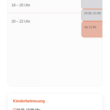
18 – 20 Uhr
19:30–21:00
20 – 22 Uhr
Ab 21:00
Offe
Kinderbetreuung
10:30–12:00 Uhr