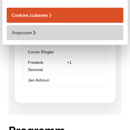
haben oder die sie im Rahmen Ihrer Nutzung der Dienste
Jonathan Saring
+1
gesammelt haben.
Cookies zulassen
Mantei
Munteanu
Anpassen
Stefanie
Deckarm
Corvin Ringler
Frederik
+1
Simonet
Jan Ashouri