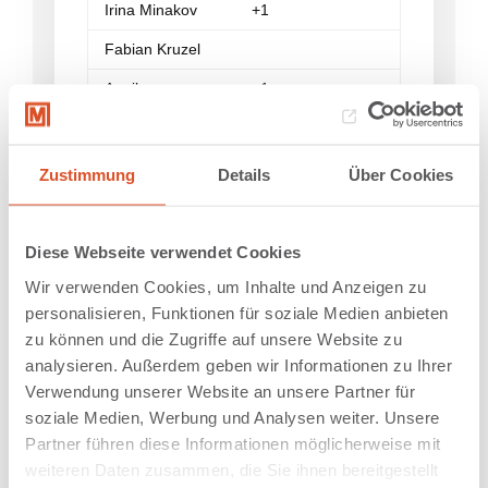
Irina Minakov
+1
Fabian Kruzel
Annika
+1
Bäumchen
Nadja
Zustimmung
Details
Über Cookies
Laskowski
Matthias
nur Hinfahrt
Riepold
Diese Webseite verwendet Cookies
Wir verwenden Cookies, um Inhalte und Anzeigen zu
Andreas Wedi
personalisieren, Funktionen für soziale Medien anbieten
Niklas Kemper
zu können und die Zugriffe auf unsere Website zu
analysieren. Außerdem geben wir Informationen zu Ihrer
Alexander
Verwendung unserer Website an unsere Partner für
Herbst
soziale Medien, Werbung und Analysen weiter. Unsere
Özgu Ozcan
Partner führen diese Informationen möglicherweise mit
weiteren Daten zusammen, die Sie ihnen bereitgestellt
Lena Berger