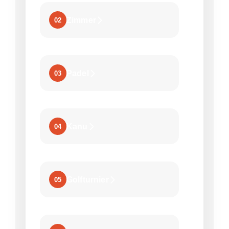
Zimmer
02
Padel
03
Kanu
04
Golfturnier
05