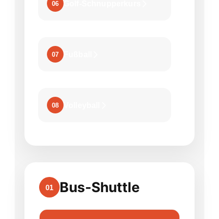
Golf-Schnupperkurs
06
Fußball
07
Volleyball
08
Bus-Shuttle
01